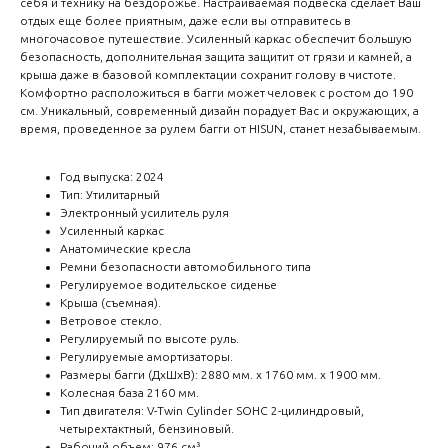
себя и технику на бездорожье. Настраиваемая подвеска сделает Ваш
отдых еще более приятным, даже если вы отправитесь в
многочасовое путешествие. Усиленный каркас обеспечит большую
безопасность, дополнительная защита защитит от грязи и камней, а
крыша даже в базовой комплектации сохранит голову в чистоте.
Комфортно расположиться в багги может человек с ростом до 190
см. Уникальный, современный дизайн пopaдуeт Baс и окpужающиx, а
время, проведенное за рулем багги от HISUN, станет незабываемым.
Год выпуска: 2024
Тип: Утилитарный
Электронный усилитель руля
Усиленный каркас
Анатомические кресла
Ремни безопасности автомобильного типа
Регулируемое водительское сиденье
Крыша (съемная).
Ветровое стекло.
Регулируемый по высоте руль.
Регулируемые амортизаторы.
Размеры багги (ДхШхВ): 2880 мм. х 1760 мм. х 1900 мм.
Колесная база 2160 мм.
Тип двигателя: V-Тwin Сylindеr SОНС 2-цилиндровый,
четырехтактный, бензиновый.
Рабочий объем: 976 см³