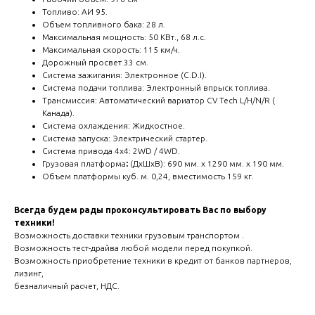
Топливо: АИ 95.
Объем топливного бака: 28 л.
Максимальная мощность: 50 КВт., 68 л.с.
Максимальная скорость: 115 км/ч.
Дорожный просвет 33 см.
Система зажигания: Электронное (C.D.I).
Система подачи топлива: Электронный впрыск топлива.
Трансмиссия: Автоматический вариатор СV Тесh L/Н/N/R (
Канада).
Система охлаждения: Жидкостное.
Система запуска: Электрический стартер.
Система привода 4х4: 2WD / 4WD.
Грузовая платформа
:
(ДхШхВ): 690 мм. х 1290 мм. х 190 мм.
Объем платформы куб. м. 0,24, вместимость 159 кг.
Всегда будем рады проконсультировать Вас по выбору
техники!
Возможность доставки техники грузовым транспортом .
Возможность тест-драйва любой модели перед покупкой.
Возможность приобретение техники в кредит от банков партнеров,
лизинг,
безналичный расчет, НДС.